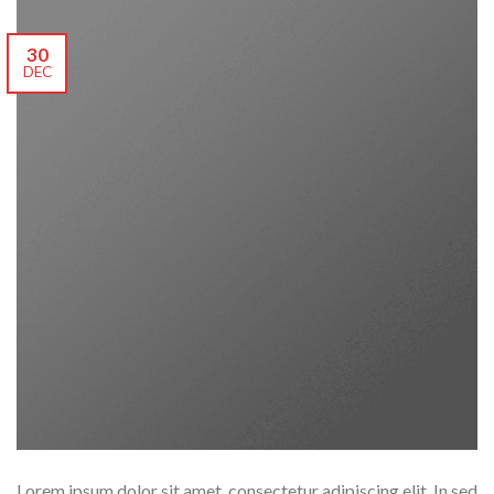
30
DEC
Lorem ipsum dolor sit amet, consectetur adipiscing elit. In sed