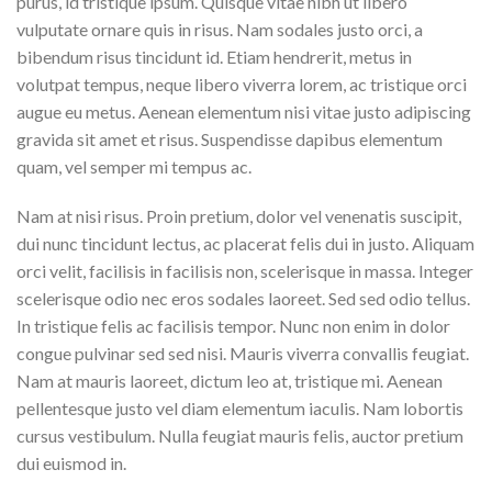
purus, id tristique ipsum. Quisque vitae nibh ut libero
vulputate ornare quis in risus. Nam sodales justo orci, a
bibendum risus tincidunt id. Etiam hendrerit, metus in
volutpat tempus, neque libero viverra lorem, ac tristique orci
augue eu metus. Aenean elementum nisi vitae justo adipiscing
gravida sit amet et risus. Suspendisse dapibus elementum
quam, vel semper mi tempus ac.
Nam at nisi risus. Proin pretium, dolor vel venenatis suscipit,
dui nunc tincidunt lectus, ac placerat felis dui in justo. Aliquam
orci velit, facilisis in facilisis non, scelerisque in massa. Integer
scelerisque odio nec eros sodales laoreet. Sed sed odio tellus.
In tristique felis ac facilisis tempor. Nunc non enim in dolor
congue pulvinar sed sed nisi. Mauris viverra convallis feugiat.
Nam at mauris laoreet, dictum leo at, tristique mi. Aenean
pellentesque justo vel diam elementum iaculis. Nam lobortis
cursus vestibulum. Nulla feugiat mauris felis, auctor pretium
dui euismod in.