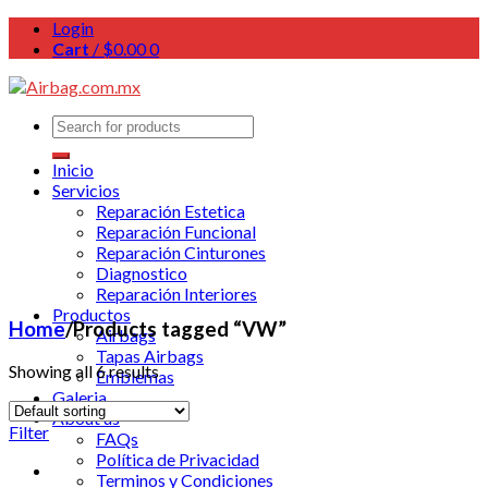
Login
Cart
/
$
0.00
0
Inicio
Servicios
Reparación Estetica
Reparación Funcional
Reparación Cinturones
Diagnostico
Reparación Interiores
Productos
Home
/
Products tagged “VW”
Airbags
Tapas Airbags
Showing all 6 results
Emblemas
Galeria
About us
Filter
FAQs
Política de Privacidad
Terminos y Condiciones