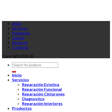
Inicio
Servicios
Productos
Galeria
About us
Contacto
Copyright 2026 ©
Inicio
Servicios
Reparación Estetica
Reparación Funcional
Reparación Cinturones
Diagnostico
Reparación Interiores
Productos